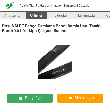
YuYao TianJia Garden Irrigation Equipment Co.,Ltd.
Ana sayfa
Ürünler
videolar
Hakkımızda
Kiş
Dn16MM PE Bahçe Damlama Bandı Damla Hattı Tamir
Bandı 0.01-0.1 Mpa Çalışma Basıncı
En iyi fiyat
Bize ulaşın