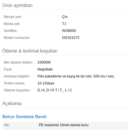
Ürün ayrıntıları
Menşe yeri:
Çin
Marka adı:
TJ
Sertifika:
ISO9000
Model numarası:
DD161075
Ödeme & teslimat koşulları
Min sipariş miktarı:
10000M
Fiyat:
Negotiate
Ambalaj bilgileri:
Film paketleme ve kayış ile bir rulo. 500 ms / rulo,
Teslim süresi:
10-15days
Ödeme koşulları:
D / A, D / P, T / T, , L / C
Açıklama
Bahçe Damlama Bandı
Adı:
PE malzeme 16mm damla boru