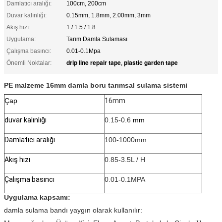
Damlatıcı aralığı:
100cm, 200cm
Duvar kalınlığı:
0.15mm, 1.8mm, 2.00mm, 3mm
Akış hızı:
1 / 1.5 / 1.8
Uygulama:
Tarım Damla Sulaması
Çalışma basıncı:
0.01-0.1Mpa
drip line repair tape
plastic garden tape
Önemli Noktalar:
,
PE malzeme 16mm damla boru tarımsal sulama sistemi
Çap
16mm
duvar kalınlığı
0.15-0.6
mm
Damlatıcı aralığı
100-1000mm
Akış hızı
0.85-3.5L / H
Çalışma basıncı
0.01-0.1MPA
Uygulama kapsamı:
damla sulama bandı yaygın olarak kullanılır: