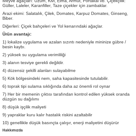
Meyve ağaçları: Üzüm, Kivi, Elma, Armut, Portakal vb. Çiçekçilik:
Güller, Laleler, Karanfiller, Taze çiçekler için zambaklar.
Arazi ekimi: Salatalık, Çilek, Domates, Karpuz Domates, Ginseng,
Biber.
Diğerleri: Çiçek bahçeleri ve Yol kenarındaki ağaçlar.
Ürün avantajı:
1) lokalize uygulama ve azalan sızıntı nedeniyle mininize gübre /
besin kaybı.
2) yüksek su uygulama verimliliği
3) alanın tesviye gerekli değildir.
4) düzensiz şekilli alanları sulayabilme
5) Kök bölgesindeki nem, saha kapasitesinde tutulabilir.
6) toprak tipi sulama sıklığında daha az önemli rol oynar
7) Her bir memenin çıktısı tarafından kontrol edilen yüksek oranda
düzgün su dağılımı
8) düşük işçilik maliyeti
9) yapraklar kuru kalır hastalık riskini azaltabilir
10) genellikle düşük basınçta çalışır, enerji maliyetini düşürür
Hakkımızda