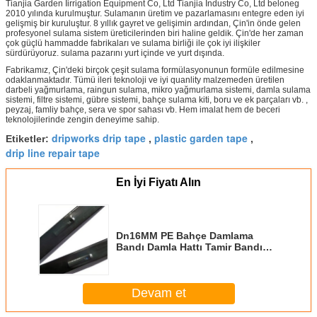
Tianjia Garden Iirrigation Equipment Co, Ltd Tianjia Industry Co, Ltd beloneg
2010 yılında kurulmuştur. Sulamanın üretim ve pazarlamasını entegre eden iyi
gelişmiş bir kuruluştur. 8 yıllık gayret ve gelişimin ardından, Çin'in önde gelen
profesyonel sulama sistem üreticilerinden biri haline geldik. Çin'de her zaman
çok güçlü hammadde fabrikaları ve sulama birliği ile çok iyi ilişkiler
sürdürüyoruz. sulama pazarını yurt içinde ve yurt dışında.
Fabrikamız, Çin'deki birçok çeşit sulama formülasyonunun formüle edilmesine
odaklanmaktadır. Tümü ileri teknoloji ve iyi quanlity malzemeden üretilen
darbeli yağmurlama, raingun sulama, mikro yağmurlama sistemi, damla sulama
sistemi, filtre sistemi, gübre sistemi, bahçe sulama kiti, boru ve ek parçaları vb. ,
peyzaj, famliy bahçe, sera ve spor sahası vb. Hem imalat hem de beceri
teknolojilerinde zengin deneyime sahip.
dripworks drip tape
plastic garden tape
Etiketler:
,
,
drip line repair tape
En İyi Fiyatı Alın
Dn16MM PE Bahçe Damlama
Bandı Damla Hattı Tamir Bandı
0.01-0.1 Mpa Çalışma Basıncı
Devam et